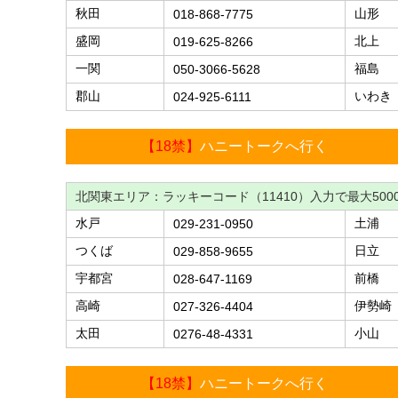
秋田
山形
018-868-7775
盛岡
北上
019-625-8266
一関
福島
050-3066-5628
郡山
いわき
024-925-6111
【18禁】
ハニートークへ行く
北関東エリア：ラッキーコード（11410）入力で最大500
水戸
土浦
029-231-0950
つくば
日立
029-858-9655
宇都宮
前橋
028-647-1169
高崎
伊勢崎
027-326-4404
太田
小山
0276-48-4331
【18禁】
ハニートークへ行く