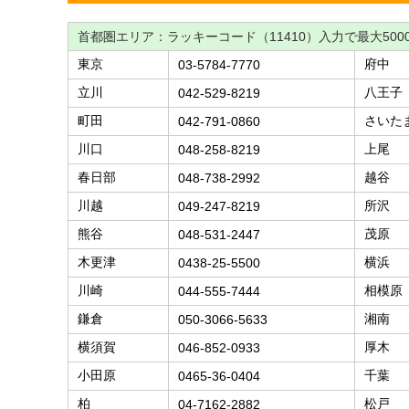
首都圏エリア：ラッキーコード（11410）入力で最大500
東京
府中
03-5784-7770
立川
八王子
042-529-8219
町田
さいた
042-791-0860
川口
上尾
048-258-8219
春日部
越谷
048-738-2992
川越
所沢
049-247-8219
熊谷
茂原
048-531-2447
木更津
横浜
0438-25-5500
川崎
相模原
044-555-7444
鎌倉
湘南
050-3066-5633
横須賀
厚木
046-852-0933
小田原
千葉
0465-36-0404
柏
松戸
04-7162-2882