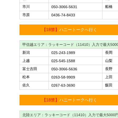
市川
船橋
050-3066-5631
市原
0436-74-8433
【18禁】
ハニートークへ行く
甲信越エリア：ラッキーコード（11410）入力で最大500
新潟
長岡
025-243-1989
上越
山梨
025-545-1588
富士吉田
長野
050-3066-5636
松本
上田
0263-58-9909
佐久
飯田
0267-63-3690
【18禁】
ハニートークへ行く
北陸エリア：ラッキーコード（11410）入力で最大5000