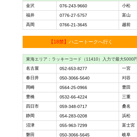
金沢
小松
076-243-9660
福井
富山
0776-27-5757
高岡
越前
0766-21-3645
【18禁】
ハニートークへ行く
東海エリア：ラッキーコード（11410）入力で最大5000
名古屋
一宮
052-653-8277
春日井
刈谷
050-3066-5640
岡崎
豊田
0564-25-0966
豊橋
三重
0532-66-4224
四日市
桑名
059-348-0717
静岡
浜松
054-283-0208
沼津
富士宮
055-963-7299
磐田
岐阜
050-3066-5645